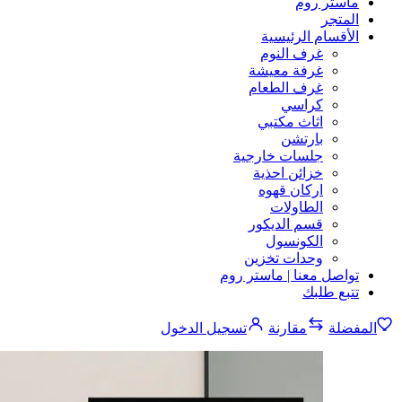
ماستر روم
المتجر
الأقسام الرئيسية
غرف النوم
غرفة معيشة
غرف الطعام
كراسي
اثاث مكتبي
بارتشن
جلسات خارجية
خزائن احذية
اركان قهوه
الطاولات
قسم الديكور
الكونسول
وحدات تخزين
تواصل معنا | ماستر روم
تتبع طلبك
المفضلة
مقارنة
تسجيل الدخول