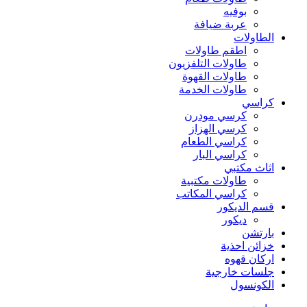
بوفيه
عربة ضيافة
الطاولات
اطقم طاولات
طاولات التلفزيون
طاولات القهوة
طاولات الخدمة
كراسي
كرسي مودرن
كرسي الهزاز
كراسي الطعام
كراسي البار
اثاث مكتبي
طاولات مكتبية
كراسي المكاتب
قسم الديكور
ديكور
بارتشن
خزائن احذية
اركان قهوه
جلسات خارجية
الكونسول