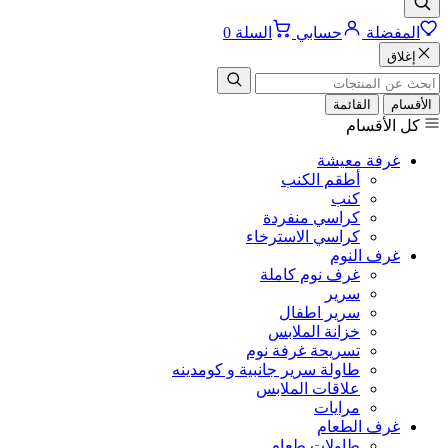
المفضلة
حسابي
السلة
0
إغلاق
الأقسام
القائمة
كل الأقسام
غرفة معيشة
أطقم الكنب
كنب
كراسي منفردة
كراسي الاسترخاء
غرف النوم
غرف نوم كاملة
سرير
سرير اطفال
خزانة الملابس
تسريحة غرفة نوم
طاولة سرير جانبية و كومدينه
علاقات الملابس
مرايات
غرف الطعام
طاولات طعام