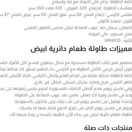
خامة الطاولة: رخام عالي الجودة مع جلد واسفنج.
مقاسات الطاولة: الارتفاع: 120، العرض: 120 تتمدد 150 سم.
مقاس الكرسي: ارتفاع المنتج: 82 سم، عمق المنتج: 55 سم، عرض المنتج: 47 سم.
اللون: متعدد الألوان.
الضمان: سنتان ضد عيوب الصناعة لدول مجلس التعاون الخليجي.
منتج مستورد عالي الجودة.
الكود: MR4015.
مميزات طاولة طعام دائرية ابيض
بتصميم مميز جائت الطاولة مستديرة مع شكل بيضاوي لتتسع لكل الأفراد لجلسة ت
بلون أبيض كريمي لكامل الطاولة مع الكراسي جاء الطقم ليحقق لك فخامة تع
خامة الطاولة مختارة بعناية من الرخام الفخم وجمال الكراسي بالجلد الأبيض الذهب
ظهر الكرسي مريح ومنجد بشكل انسيابي لجمال غير عادي.
وفي ماستر رووم نقدم أفضل الخامات المستوردة لتدوم بنفس زهوتها حتى بعد
وحنا في ماستر وفرنا لك ضمان عامين ضد عيوب الصناعة على الطاولة.
وعندنا توصيل من ماستر رووم لين باب بيتك، وين ماتكون بالسعودية.
ونوفر في ماستر رووم الكثير من طرق الدفع لتختار منها ما يناسبك.
طاولة طعام دائرية ابيض بين يدك الآن، اطلبها بكبسة زر وحنا نجيبها لك.
منتجات ذات صلة