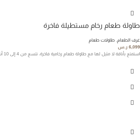
طاولة طعام رخام مستطيلة فاخرة
غرف الطعام
,
طاولات طعام
6,099
ر.س
استمتع بأناقة لا مثيل لها مع طاولة طعام رخامية فاخرة، تتسع من 4 إلى 10 أشخاص لتناسب كل المناسبات. مصنوعة من رخام طبيعي فاخر وفولاذ مقاوم للصدأ، مع ضمان سنتين يضمن لك الجودة والمتانة.