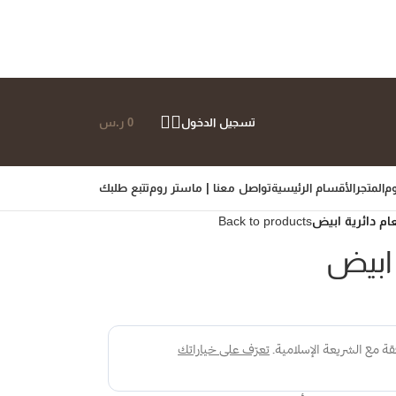
تسجيل الدخول
0
ر.س
م
المتجر
الأقسام الرئيسية
تواصل معنا | ماستر روم
تتبع طلبك
م دائرية ابيض
Back to products
ابيض