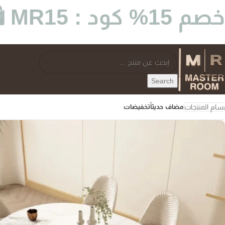
خصم 15% كود : MR15 🛍️
Search
سام المنتجات
مضاف حديثاً
تخفيضات