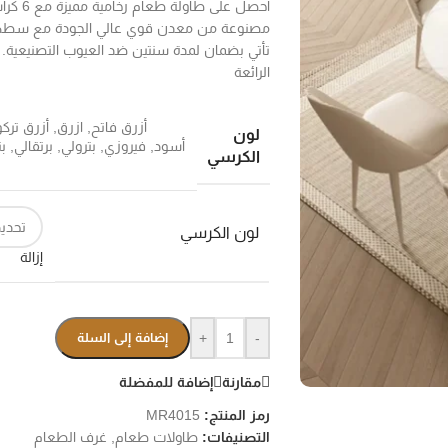
احصل ع
مصنوعة من معدن قوي عالي الجودة مع سطح رخا
تأتي بضمان لمدة سنتين ضد العيوب التصنيعية. ا
الرائعة
أزرق فاتح
,
ازرق
,
أزرق ترك
لون
أسود
,
فيروزي
,
بترولي
,
برتقالي
,
بن
الكرسي
لون الكرسي
إزالة
-
+
إضافة إلى السلة
مقارنة
إضافة للمفضلة
رمز المنتج:
MR4015
التصنيفات:
طاولات طعام
,
غرف الطعام