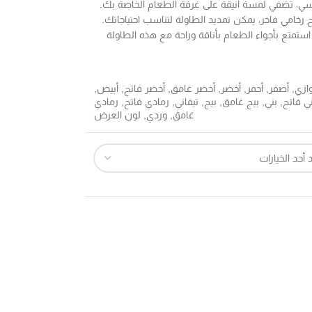
لى طاولة طعام رخامية مميزة مع 6 كراسي، تضفي لمسة أنيقة على غرفة الطعام الخاصة بك.
مي فاخر، يمكن تمديد الطاولة لتناسب احتياجاتك.
ستمتع بأجواء الطعام بأناقة وراحة مع هذه الطاولة
وازي
,
أصفر
,
أحمر
,
أخضر
,
أخضر غامق
,
أخضر فاتح
,
أبيض
,
ي فاتح
,
بني
,
بيج غامق
,
بيج
,
تيفاني
,
رمادي فاتح
,
رمادي
غامق
,
وردي
,
لون العرض